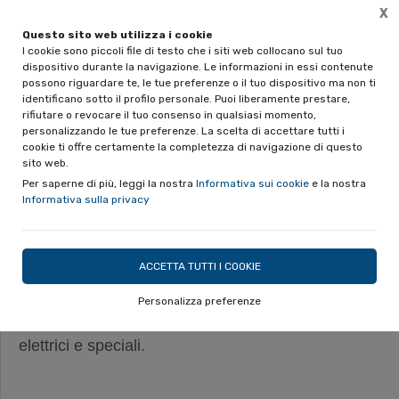
X
Questo sito web utilizza i cookie
I cookie sono piccoli file di testo che i siti web collocano sul tuo
dispositivo durante la navigazione. Le informazioni in essi contenute
possono riguardare te, le tue preferenze o il tuo dispositivo ma non ti
Home
LA STORIA DELLE NOSTRE PROGETTAZIONI
Struttura alb
identificano sotto il profilo personale. Puoi liberamente prestare,
rifiutare o revocare il tuo consenso in qualsiasi momento,
personalizzando le tue preferenze. La scelta di accettare tutti i
cookie ti offre certamente la completezza di navigazione di questo
sito web.
Per saperne di più, leggi la nostra
Informativa sui cookie
e la nostra
Informativa sulla privacy
CRYSTAL SEA HOTEL - FORZA
D'AGRO (ME)
ACCETTA TUTTI I COOKIE
Progettazione definitiva, esecutiva e direzione dei
Personalizza preferenze
lavori per la realizzazione degli impianti meccanici,
elettrici e speciali.